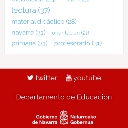
lectura
(37)
material didáctico
(28)
navarra
(31)
orientación
(21)
primaria
(31)
profesorado
(31)
twitter
youtube
Departamento de Educación