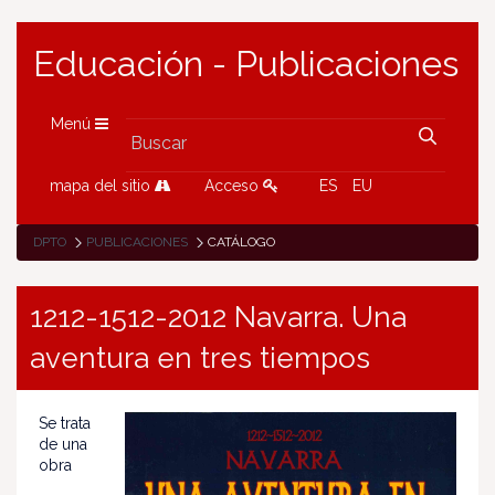
Educación - Publicaciones
Menú
mapa del sitio
Acceso
ES
EU
DPTO
PUBLICACIONES
CATÁLOGO
1212-1512-2012 Navarra. Una
aventura en tres tiempos
Se trata
de una
obra