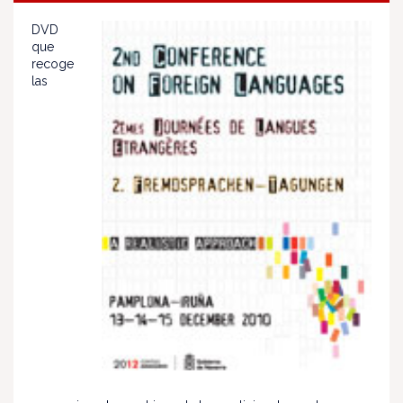
DVD
que
recoge
las