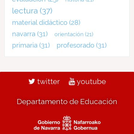
lectura
(37)
material didáctico
(28)
navarra
(31)
orientación
(21)
primaria
(31)
profesorado
(31)
twitter
youtube
Departamento de Educación