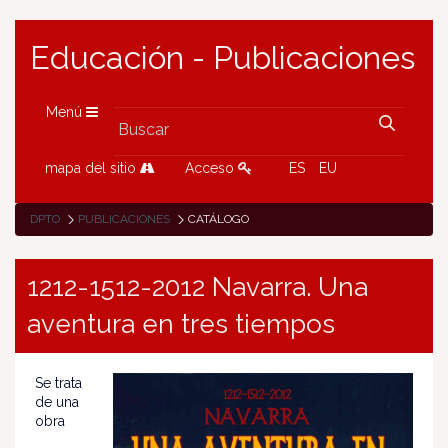
Educación - Publicaciones
Menú
mapa del sitio
Acceso
ES
EU
DPTO
PUBLICACIONES
CATÁLOGO
1212-1512-2012 Navarra. Una
aventura en tres tiempos
Se trata
de una
obra