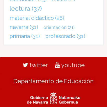
lectura
(37)
material didáctico
(28)
navarra
(31)
orientación
(21)
primaria
(31)
profesorado
(31)
twitter
youtube
Departamento de Educación