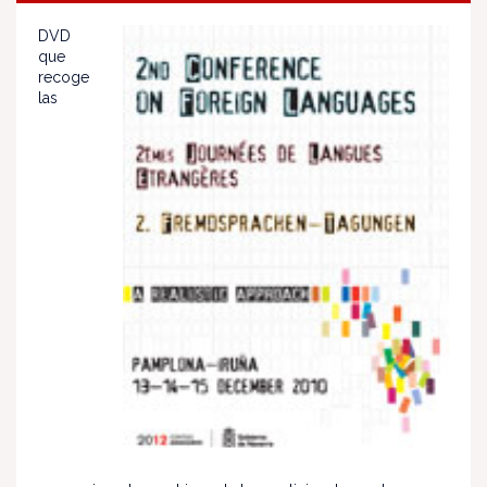
DVD
que
recoge
las