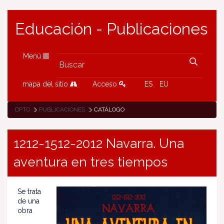
Educación - Publicaciones
Menú
mapa del sitio
Acceso
ES
EU
DPTO
PUBLICACIONES
CATÁLOGO
1212-1512-2012 Navarra. Una
aventura en tres tiempos
Se trata
de una
obra