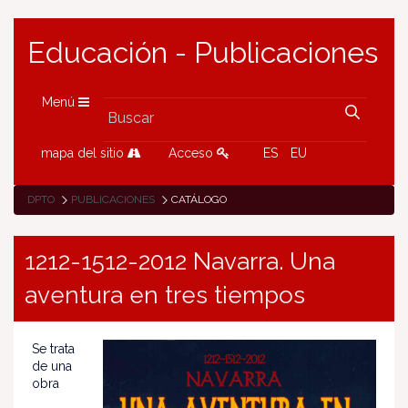
Educación - Publicaciones
Menú
mapa del sitio
Acceso
ES
EU
DPTO
PUBLICACIONES
CATÁLOGO
1212-1512-2012 Navarra. Una
aventura en tres tiempos
Se trata
de una
obra