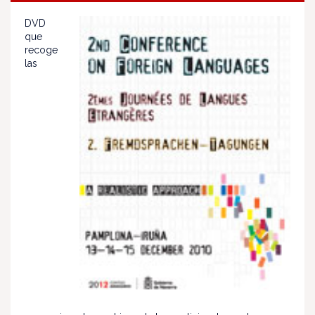
DVD
que
recoge
las