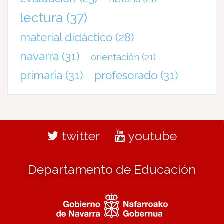
lectura
(37)
material didáctico
(28)
navarra
(31)
orientación
(21)
primaria
(31)
profesorado
(31)
twitter
youtube
Departamento de Educación