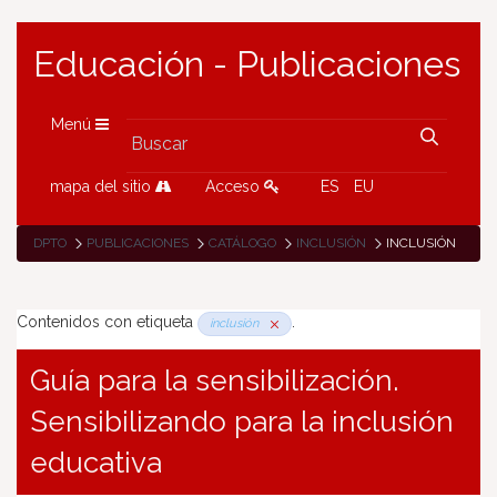
Educación - Publicaciones
Menú
mapa del sitio
Acceso
ES
EU
DPTO
PUBLICACIONES
CATÁLOGO
INCLUSIÓN
INCLUSIÓN
Contenidos con etiqueta
.
inclusión
Guía para la sensibilización.
Sensibilizando para la inclusión
educativa