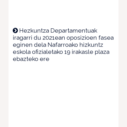
Hezkuntza Departamentuak
iragarri du 2021ean oposizioen fasea
eginen dela Nafarroako hizkuntz
eskola ofizialetako 19 irakasle plaza
ebazteko ere