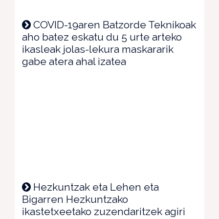
COVID-19aren Batzorde Teknikoak
aho batez eskatu du 5 urte arteko
ikasleak jolas-lekura maskararik
gabe atera ahal izatea
Hezkuntzak eta Lehen eta
Bigarren Hezkuntzako
ikastetxeetako zuzendaritzek agiri