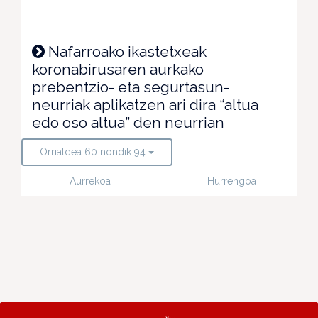
Nafarroako ikastetxeak
koronabirusaren aurkako
prebentzio- eta segurtasun-
neurriak aplikatzen ari dira “altua
edo oso altua” den neurrian
Orrialdea 60 nondik 94
Aurrekoa
Hurrengoa