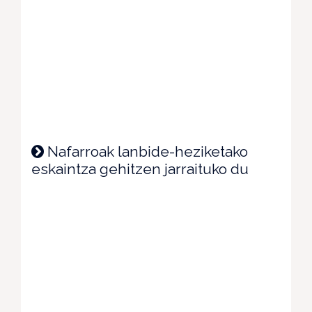
Nafarroak lanbide-heziketako
eskaintza gehitzen jarraituko du