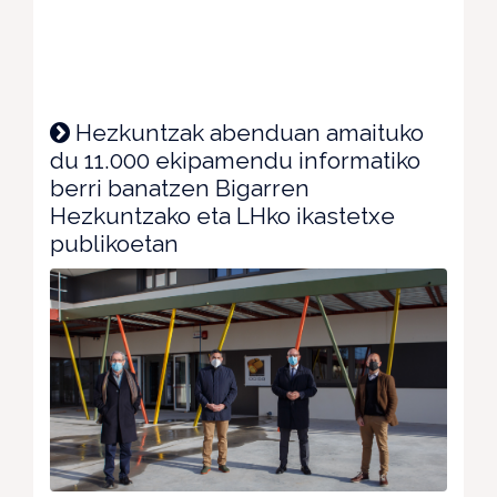
Hezkuntzak abenduan amaituko
du 11.000 ekipamendu informatiko
berri banatzen Bigarren
Hezkuntzako eta LHko ikastetxe
publikoetan