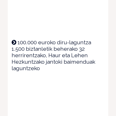
100.000 euroko diru-laguntza
1.500 biztanletik beherako 32
herrirentzako, Haur eta Lehen
Hezkuntzako jantoki baimenduak
laguntzeko