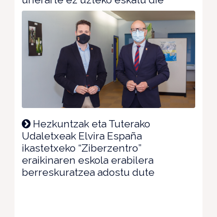
Hezkuntzak eta Tuterako
Udaletxeak Elvira España
ikastetxeko “Ziberzentro”
eraikinaren eskola erabilera
berreskuratzea adostu dute