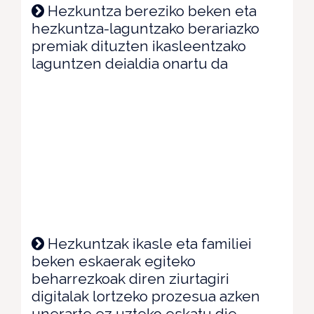
Hezkuntza bereziko beken eta
hezkuntza-laguntzako berariazko
premiak dituzten ikasleentzako
laguntzen deialdia onartu da
Hezkuntzak ikasle eta familiei
beken eskaerak egiteko
beharrezkoak diren ziurtagiri
digitalak lortzeko prozesua azken
unerarte ez uzteko eskatu die