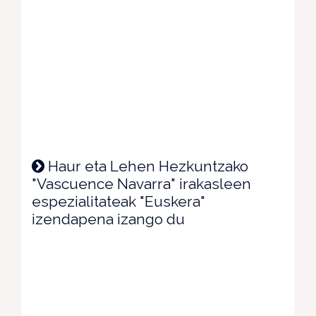
Haur eta Lehen Hezkuntzako
"Vascuence Navarra" irakasleen
espezialitateak "Euskera"
izendapena izango du