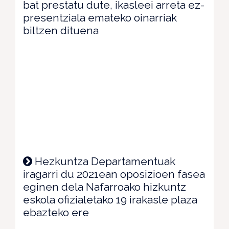
bat prestatu dute, ikasleei arreta ez-
presentziala emateko oinarriak
biltzen dituena
Hezkuntza Departamentuak
iragarri du 2021ean oposizioen fasea
eginen dela Nafarroako hizkuntz
eskola ofizialetako 19 irakasle plaza
ebazteko ere