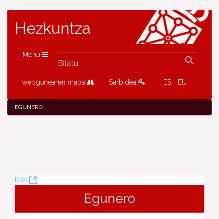
Hezkuntza
Menu
webgunearen mapa
Sarbidea
ES
EU
EGUNERO
(Leiho
RSS
berria
Egunero
ireki)