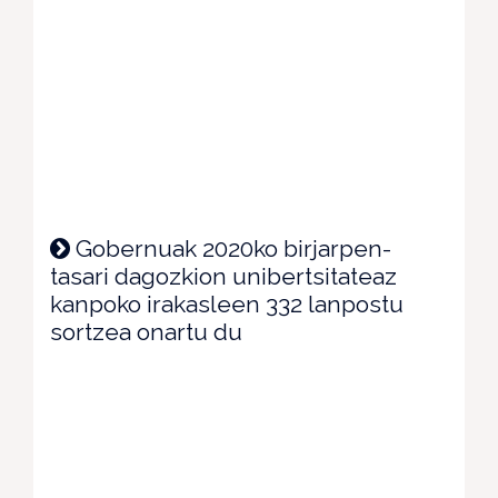
Gobernuak 2020ko birjarpen-
tasari dagozkion unibertsitateaz
kanpoko irakasleen 332 lanpostu
sortzea onartu du