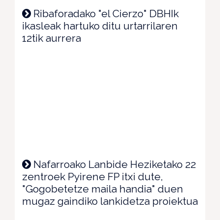
Ribaforadako "el Cierzo" DBHIk
ikasleak hartuko ditu urtarrilaren
12tik aurrera
Nafarroako Lanbide Heziketako 22
zentroek Pyirene FP itxi dute,
"Gogobetetze maila handia" duen
mugaz gaindiko lankidetza proiektua