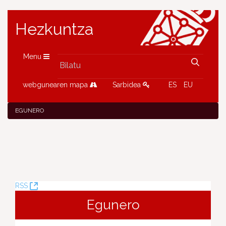
Hezkuntza
Menu
webgunearen mapa
Sarbidea
ES
EU
EGUNERO
(Leiho
RSS
berria
Egunero
ireki)