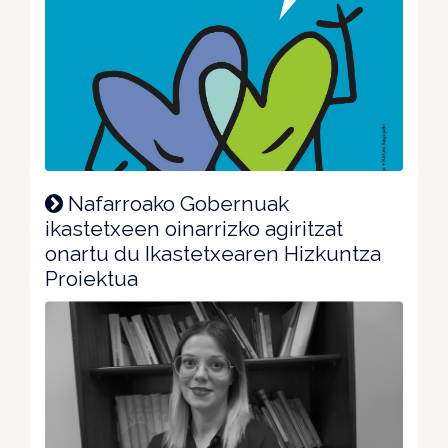
Nafarroako Gobernuak
ikastetxeen oinarrizko agiritzat
onartu du Ikastetxearen Hizkuntza
Proiektua