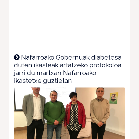
Nafarroako Gobernuak diabetesa
duten ikasleak artatzeko protokoloa
jarri du martxan Nafarroako
ikastetxe guztietan