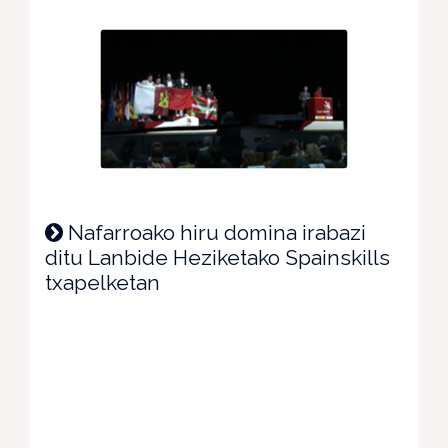
Nafarroako hiru domina irabazi
ditu Lanbide Heziketako Spainskills
txapelketan