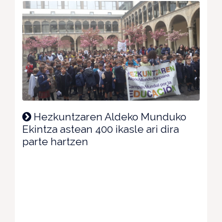
Hezkuntzaren Aldeko Munduko
Ekintza astean 400 ikasle ari dira
parte hartzen