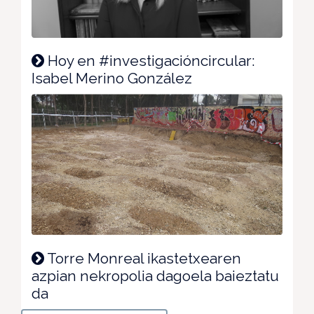
Hoy en #investigacióncircular:
Isabel Merino González
Torre Monreal ikastetxearen
azpian nekropolia dagoela baieztatu
da