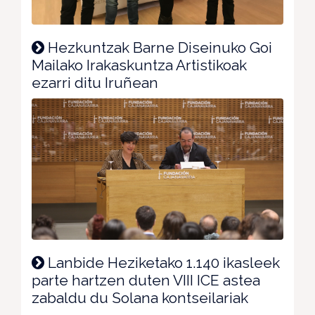
Hezkuntzak Barne Diseinuko Goi
Mailako Irakaskuntza Artistikoak
ezarri ditu Iruñean
Lanbide Heziketako 1.140 ikasleek
parte hartzen duten VIII ICE astea
zabaldu du Solana kontseilariak