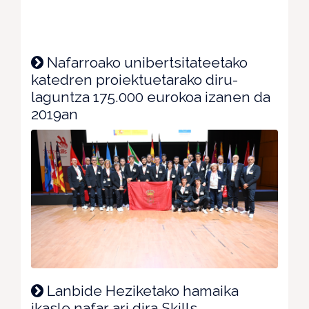
Nafarroako unibertsitateetako
katedren proiektuetarako diru-
laguntza 175.000 eurokoa izanen da
2019an
Lanbide Heziketako hamaika
ikasle nafar ari dira Skills