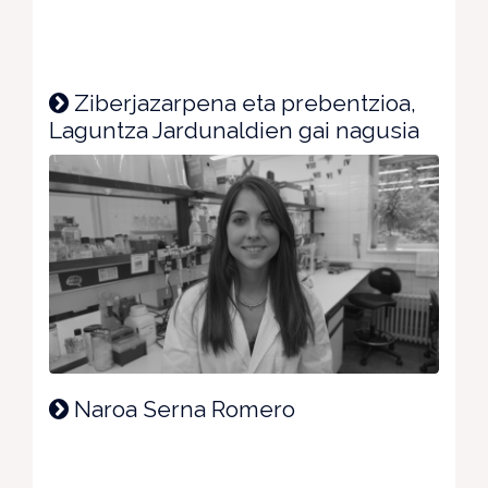
Ziberjazarpena eta prebentzioa,
Laguntza Jardunaldien gai nagusia
Naroa Serna Romero