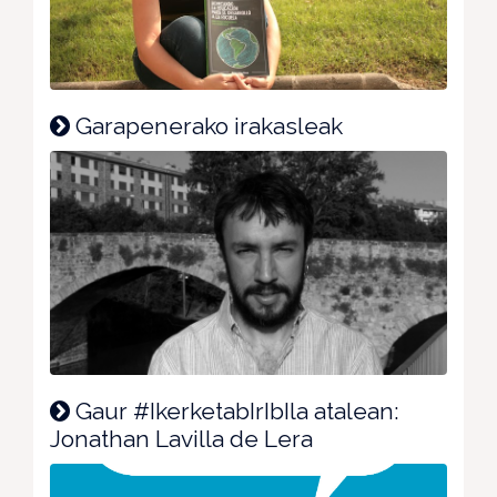
Garapenerako irakasleak
Gaur #IkerketabIrIbIla atalean:
Jonathan Lavilla de Lera