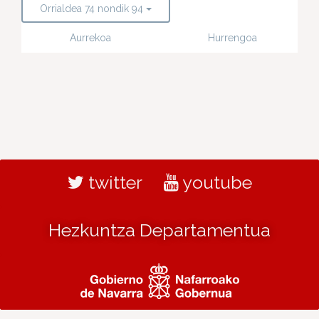
Orrialdea 74 nondik 94
Aurrekoa
Hurrengoa
twitter
youtube
Hezkuntza Departamentua