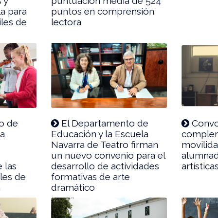
s y
puntuación media de 524
la para
puntos en comprensión
iles de
lectora
o de
El Departamento de
Convo
ca
Educación y la Escuela
complem
Navarra de Teatro firman
movilida
un nuevo convenio para el
alumnad
 las
desarrollo de actividades
artística
les de
formativas de arte
a
dramático