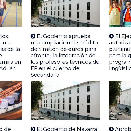
rlos
El Gobierno aprueba
El Eje
en la
una ampliación de crédito
autoriza
as de la
de 1 millón de euros para
plurianu
e
afrontar la integración de
para la 
amira en
los profesores técnicos de
program
 Adrián
FP en el cuerpo de
lingüíst
Secundaria
o de
El Gobierno de Navarra
Aprob