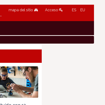
mapa del sitio
Acceso
ES
EU
tuido con 13