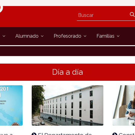
s
Alumnado
Profesorado
Familias
Día a día
uye a
El Departamento de
Consti