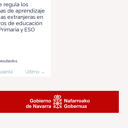
e regula los
as de aprendizaje
as extranjeras en
ros de educación
 Primaria y ESO
resultados.
uiente
Último →