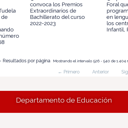
convoca los Premios
Foral qu
Tudela
Extraordinarios de
program
o de
Bachillerato del curso
en lengu
2022-2023
los cent
rnando
Infantil,
 número
68
 Resultados por página
Mostrando el intervalo 526 - 540 de 1.404 
← Primero
Anterior
Sig
Departamento de Educación