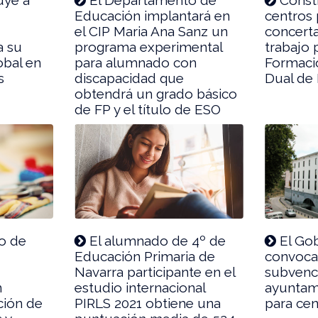
Educación implantará en
centros 
el CIP Maria Ana Sanz un
concert
a su
programa experimental
trabajo 
obal en
para alumnado con
Formaci
s
discapacidad que
Dual de
obtendrá un grado básico
de FP y el título de ESO
o de
El alumnado de 4º de
El Gob
Educación Primaria de
convoca
Navarra participante en el
subvenc
n
estudio internacional
ayuntam
ación de
PIRLS 2021 obtiene una
para cen