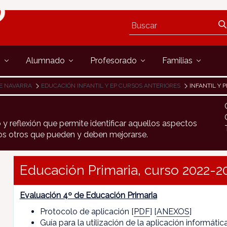
s
Alumnado
Profesorado
Familias
E NAVARRA
EDUCACIÓN INFANTIL Y EP CURSOS ANTERIORES
INFANTIL Y 
y reflexión que permite identificar aquellos aspectos
los otros que pueden y deben mejorarse.
Educación Primaria, curso 2022-2
Evaluación 4º de Educación Primaria
Protocolo de aplicación [
PDF
] [
ANEXOS
]
Guía para la utilización de la aplicación informáti