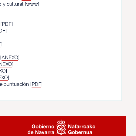
y cultural [
www
]
 [
PDF
]
DF
]
F
]
 [
ANEXO
]
NEXO
]
XO
]
EXO
]
de puntuación [
PDF
]