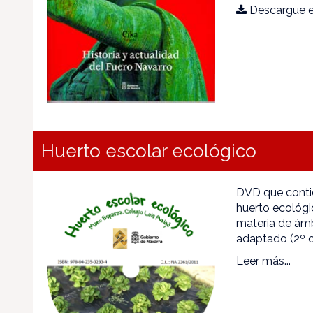
Descargue e
Huerto escolar ecológico
DVD que contie
huerto ecológic
materia de ámb
adaptado (2º c
Leer más...