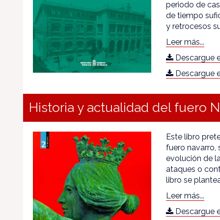
periodo de cas
de tiempo sufi
y retrocesos su
Leer más...
Descargue e
Descargue e
Historia y actualidad del fuero 
Este libro pre
fuero navarro, 
evolución de la
ataques o contr
libro se plant
Leer más...
Descargue e