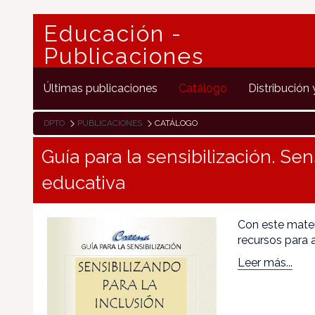
Educación -
Publicaciones
Últimas publicaciones
Catálogo
Distribución 
DPTO
PUBLICACIONES
CATÁLOGO
Guía para la sensibilización. Sen
educativa
Con este mater
recursos para a
Leer más...