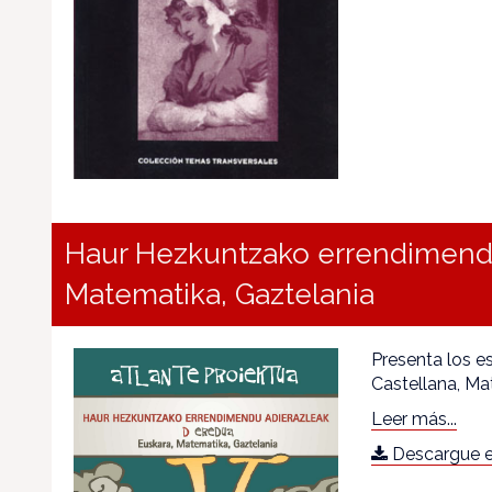
Haur Hezkuntzako errendimendu 
Matematika, Gaztelania
Presenta los e
Castellana, Ma
Leer más...
Descargue e