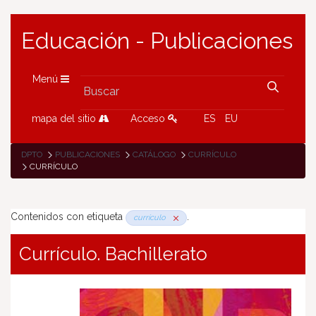
Educación - Publicaciones
Menú
mapa del sitio
Acceso
ES
EU
DPTO
PUBLICACIONES
CATÁLOGO
CURRÍCULO
CURRÍCULO
Contenidos con etiqueta
.
currículo
Currículo. Bachillerato