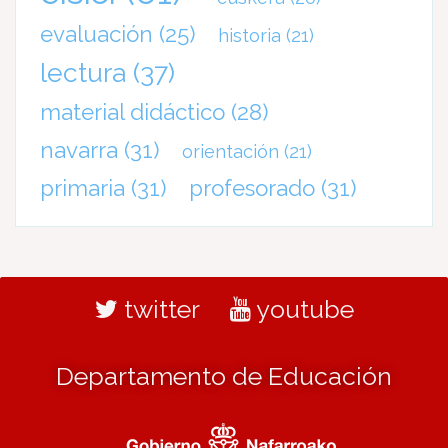
evaluación
(25)
historia
(21)
lectura
(37)
material didáctico
(28)
navarra
(31)
orientación
(21)
primaria
(31)
profesorado
(31)
twitter
youtube
Departamento de Educación