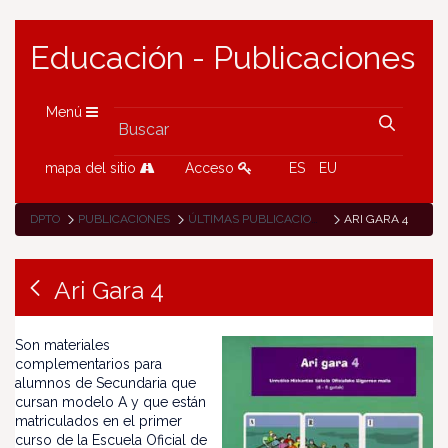
Educación - Publicaciones
Menú
mapa del sitio
Acceso
ES
EU
DPTO
PUBLICACIONES
ÚLTIMAS PUBLICACIONES
ARI GARA 4
Ari Gara 4
Son materiales
complementarios para
alumnos de Secundaria que
cursan modelo A y que están
matriculados en el primer
curso de la Escuela Oficial de