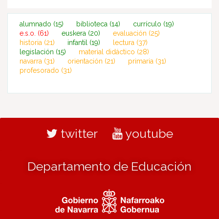
alumnado
(15)
biblioteca
(14)
currículo
(19)
e.s.o.
(61)
euskera
(20)
evaluación
(25)
historia
(21)
infantil
(19)
lectura
(37)
legislación
(15)
material didáctico
(28)
navarra
(31)
orientación
(21)
primaria
(31)
profesorado
(31)
twitter
youtube
Departamento de Educación