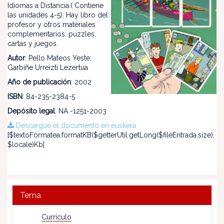
Idiomas a Distancia.( Contiene
las unidades 4-5). Hay libro del
profesor y otros materiales
complementarios: puzzles,
cartas y juegos.
Autor
: Pello Mateos Yeste;
Garbiñe Urreizti Lezertua
Año de publicación
: 2002
ISBN
: 84-235-2384-5
Depósito legal
: NA -1251-2003
Descargue el documento en euskera
[$textoFormatea.formatKB($getterUtil.getLong($fileEntrada.size),
$locale)Kb]
Tema
Currículo