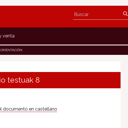
y venta
 ORIENTACIÓN
io testuak 8
l documento en castellano