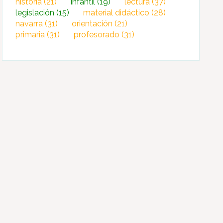
historia
(21)
infantil
(19)
lectura
(37)
legislación
(15)
material didáctico
(28)
navarra
(31)
orientación
(21)
primaria
(31)
profesorado
(31)