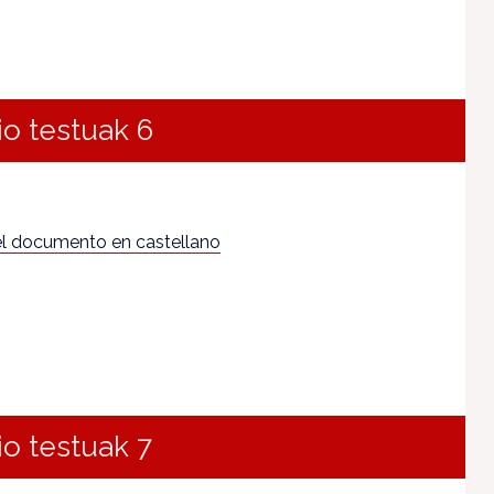
io testuak 6
l documento en castellano
io testuak 7