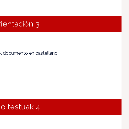
rientación 3
l documento en castellano
io testuak 4