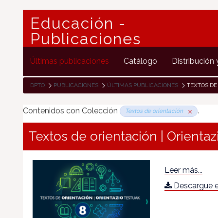
Educación -
Publicaciones
Últimas publicaciones
Catálogo
Distribución 
DPTO
PUBLICACIONES
ÚLTIMAS PUBLICACIONES
TEXTOS DE
Contenidos con Colección
.
Textos de orientación
Textos de orientación | Orientaz
Leer más...
Descargue e