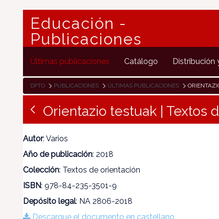
Educación -
Publicaciones
Últimas publicaciones
Catálogo
Distribución 
DPTO
PUBLICACIONES
ÚLTIMAS PUBLICACIONES
ORIENTAZI
Orientazio testuak | Textos 
Autor
: Varios
Año de publicación
: 2018
Colección
: Textos de orientación
ISBN
: 978-84-235-3501-9
Depósito legal
: NA 2806-2018
Descargue el documento en castellano