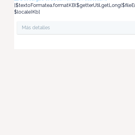
[$textoFormatea.formatKB($getterUtil.getLong($fileEn
$locale)Kb]
Más detalles