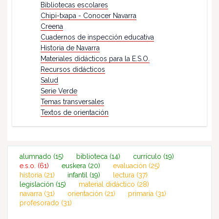
Bibliotecas escolares
Chipi-txapa - Conocer Navarra
Creena
Cuadernos de inspección educativa
Historia de Navarra
Materiales didácticos para la E.S.O.
Recursos didácticos
Salud
Serie Verde
Temas transversales
Textos de orientación
alumnado
(15)
biblioteca
(14)
currículo
(19)
e.s.o.
(61)
euskera
(20)
evaluación
(25)
historia
(21)
infantil
(19)
lectura
(37)
legislación
(15)
material didáctico
(28)
navarra
(31)
orientación
(21)
primaria
(31)
profesorado
(31)