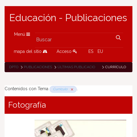
Educación - Publicaciones
Menú
mapa del sitio
Acceso
ES
EU
DPTO
PUBLICACIONES
ÚLTIMAS PUBLICACIONES
CURRÍCULO
Contenidos con Tema
.
Currículo
Fotografía