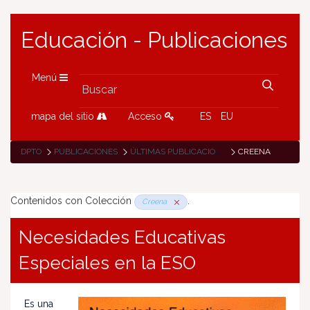
Educación - Publicaciones
Menú
mapa del sitio
Acceso
ES
EU
DPTO
PUBLICACIONES
ÚLTIMAS PUBLICACIONES
CREENA
Contenidos con Colección
.
Creena
Necesidades Educativas
Especiales en la ESO
Es una