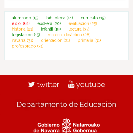
alumnado
(15)
biblioteca
(14)
currículo
(19)
e.s.o.
(61)
euskera
(20)
evaluación
(25)
historia
(21)
infantil
(19)
lectura
(37)
legislación
(15)
material didáctico
(28)
navarra
(31)
orientación
(21)
primaria
(31)
profesorado
(31)
twitter
youtube
Departamento de Educación