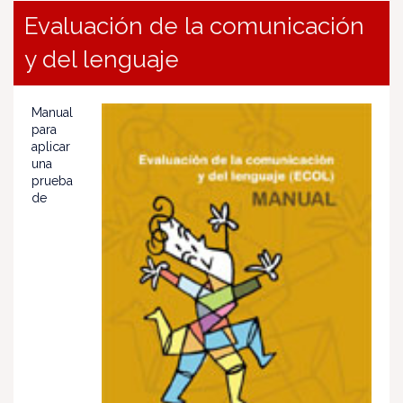
Evaluación de la comunicación
y del lenguaje
Manual
para
aplicar
una
prueba
de