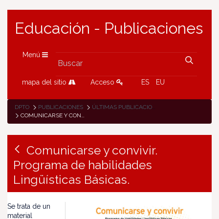
Educación - Publicaciones
Menú
mapa del sitio
Acceso
ES
EU
DPTO
PUBLICACIONES
ÚLTIMAS PUBLICACIONES
COMUNICARSE Y CONVIVIR. PROGRAMA DE HABILIDADES LINGÜÍSTICAS BÁSICAS.
Comunicarse y convivir.
Programa de habilidades
Lingüísticas Básicas.
Se trata de un
material