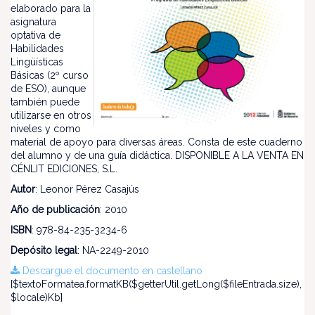
elaborado para la
asignatura
optativa de
Habilidades
Lingüísticas
Básicas (2º curso
de ESO), aunque
también puede
utilizarse en otros
niveles y como
material de apoyo para diversas áreas. Consta de este cuaderno
del alumno y de una guía didáctica. DISPONIBLE A LA VENTA EN
CÉNLIT EDICIONES, S.L.
Autor
: Leonor Pérez Casajús
Año de publicación
: 2010
ISBN
: 978-84-235-3234-6
Depósito legal
: NA-2249-2010
Descargue el documento en castellano
[$textoFormatea.formatKB($getterUtil.getLong($fileEntrada.size),
$locale)Kb]