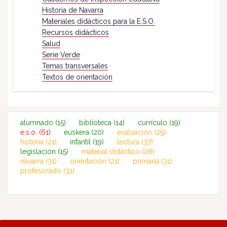
Historia de Navarra
Materiales didácticos para la E.S.O.
Recursos didácticos
Salud
Serie Verde
Temas transversales
Textos de orientación
alumnado
(15)
biblioteca
(14)
currículo
(19)
e.s.o.
(61)
euskera
(20)
evaluación
(25)
historia
(21)
infantil
(19)
lectura
(37)
legislación
(15)
material didáctico
(28)
navarra
(31)
orientación
(21)
primaria
(31)
profesorado
(31)