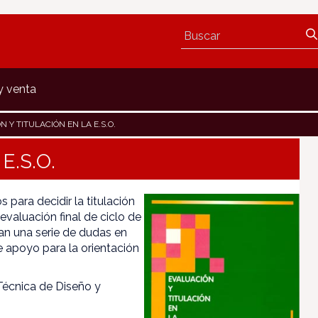
y venta
 Y TITULACIÓN EN LA E.S.O.
 E.S.O.
 para decidir la titulación
evaluación final de ciclo de
an una serie de dudas en
e apoyo para la orientación
Técnica de Diseño y