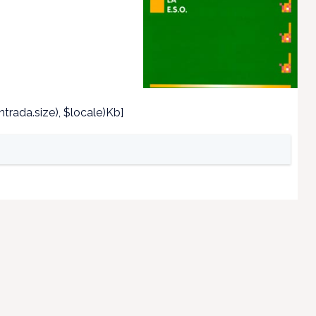
trada.size), $locale)Kb]