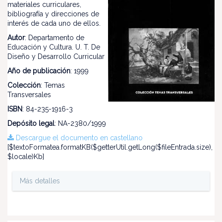
materiales curriculares,
bibliografía y direcciones de
interés de cada uno de ellos.
Autor
: Departamento de
Educación y Cultura. U. T. De
Diseño y Desarrollo Curricular
Año de publicación
: 1999
Colección
: Temas
Transversales
ISBN
: 84-235-1916-3
Depósito legal
: NA-2380/1999
Descargue el documento en castellano
[$textoFormatea.formatKB($getterUtil.getLong($fileEntrada.size),
$locale)Kb]
Más detalles