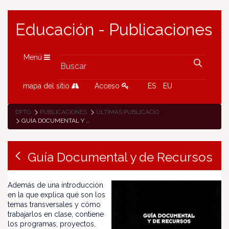
Educación - Publicaciones
Menú
mapa del sitio
Acceso
ES
EU
DPTO
PUBLICACIONES
ÚLTIMAS PUBLICACIONES
GUÍA DOCUMENTAL Y DE RECURSOS
Guía Documental y de Recursos
Además de una introducción
en la que explica qué son los
temas transversales y cómo
trabajarlos en clase, contiene
los programas, proyectos,