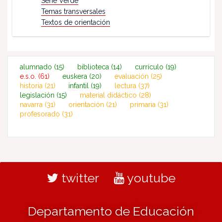
Serie Verde
Temas transversales
Textos de orientación
alumnado
(15)
biblioteca
(14)
currículo
(19)
e.s.o.
(61)
euskera
(20)
evaluación
(25)
historia
(21)
infantil
(19)
lectura
(37)
legislación
(15)
material didáctico
(28)
navarra
(31)
orientación
(21)
primaria
(31)
profesorado
(31)
twitter
youtube
Departamento de Educación