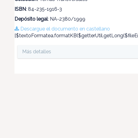
ISBN
: 84-235-1916-3
Depósito legal
: NA-2380/1999
Descargue el documento en castellano
[$textoFormatea.formatKB($getterUtil.getLong($fileEn
Más detalles