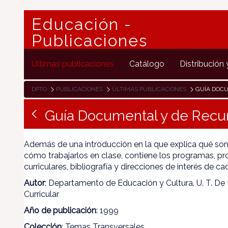
Educación -
Publicaciones
Últimas publicaciones
Catálogo
Distribución 
DPTO
PUBLICACIONES
ÚLTIMAS PUBLICACIONES
GUÍA DOCU
Guía Documental y de Recu
Además de una introducción en la que explica qué son
cómo trabajarlos en clase, contiene los programas, pr
curriculares, bibliografía y direcciones de interés de ca
Autor
: Departamento de Educación y Cultura. U. T. De 
Curricular
Año de publicación
: 1999
Colección
: Temas Transversales