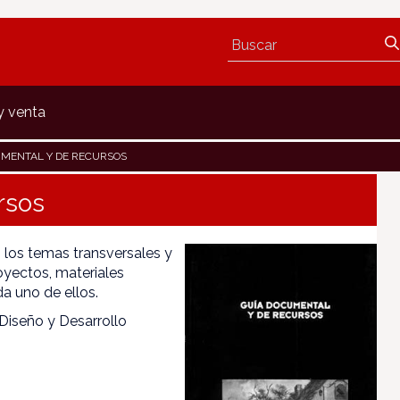
y venta
MENTAL Y DE RECURSOS
rsos
 los temas transversales y
oyectos, materiales
da uno de ellos.
Diseño y Desarrollo