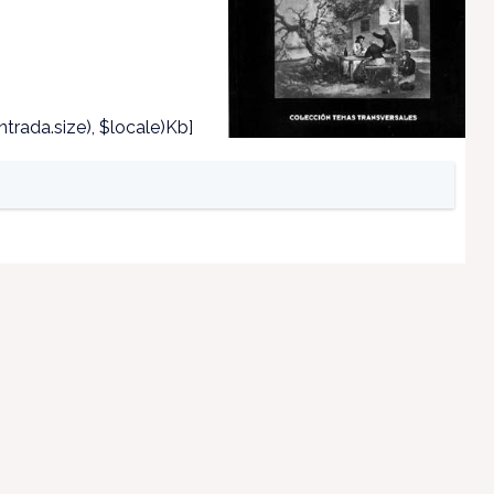
trada.size), $locale)Kb]