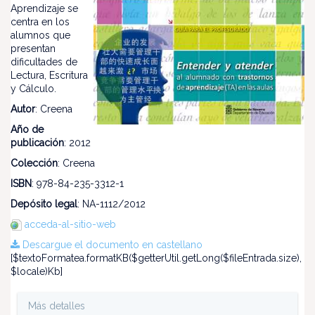
Aprendizaje se
centra en los
alumnos que
presentan
dificultades de
Lectura, Escritura
y Cálculo.
Autor
: Creena
Año de
publicación
: 2012
Colección
: Creena
ISBN
: 978-84-235-3312-1
Depósito legal
: NA-1112/2012
acceda-al-sitio-web
Descargue el documento en castellano
[$textoFormatea.formatKB($getterUtil.getLong($fileEntrada.size),
$locale)Kb]
Más detalles