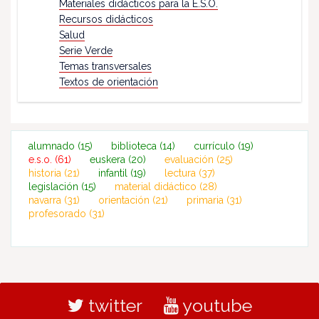
Materiales didácticos para la E.S.O.
Recursos didácticos
Salud
Serie Verde
Temas transversales
Textos de orientación
alumnado
(15)
biblioteca
(14)
currículo
(19)
e.s.o.
(61)
euskera
(20)
evaluación
(25)
historia
(21)
infantil
(19)
lectura
(37)
legislación
(15)
material didáctico
(28)
navarra
(31)
orientación
(21)
primaria
(31)
profesorado
(31)
twitter
youtube