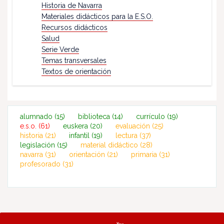
Historia de Navarra
Materiales didácticos para la E.S.O.
Recursos didácticos
Salud
Serie Verde
Temas transversales
Textos de orientación
alumnado
(15)
biblioteca
(14)
currículo
(19)
e.s.o.
(61)
euskera
(20)
evaluación
(25)
historia
(21)
infantil
(19)
lectura
(37)
legislación
(15)
material didáctico
(28)
navarra
(31)
orientación
(21)
primaria
(31)
profesorado
(31)