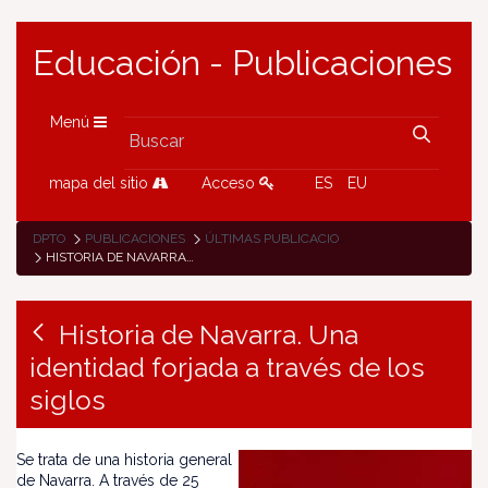
Educación - Publicaciones
Menú
mapa del sitio
Acceso
ES
EU
DPTO
PUBLICACIONES
ÚLTIMAS PUBLICACIONES
HISTORIA DE NAVARRA. UNA IDENTIDAD FORJADA A TRAVÉS DE LOS SIGLOS
Historia de Navarra. Una
identidad forjada a través de los
siglos
Se trata de una historia general
de Navarra. A través de 25