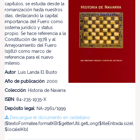
capítulos, se estudia desde la
romanización hasta nuestros
días, destacando la capital
importancia del Fuero como
sistema jurídico y status
propio. Se hace referencia a la
Constitución de 1978 y al
Amejoramiento del Fuero
(1982) como marco de
referencia para el nuevo
milenio.
Autor
: Luis Landa El Busto
Año de publicación
: 2000
Colección
: Historia de Navarra
ISBN
: 84-235-1935-X
Depósito legal
: NA-2961/1999
Descargue el documento en castellano
[$textoFormatea.formatKB($getterUtil.getLong($fileEntrada.size),
$locale)Kb]