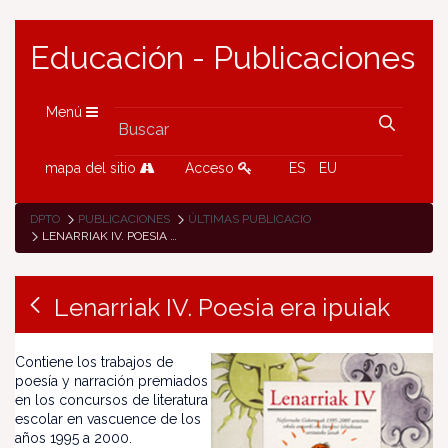
Educación - Publicaciones
Menú
mapa del sitio
Acceso
ES
EU
DPTO
PUBLICACIONES
ÚLTIMAS PUBLICACIONES
LENARRIAK IV. POESIA ERA IPUIAK
Lenarriak IV. Poesia era ipuiak
Contiene los trabajos de
poesía y narración premiados
en los concursos de literatura
escolar en vascuence de los
años 1995 a 2000.