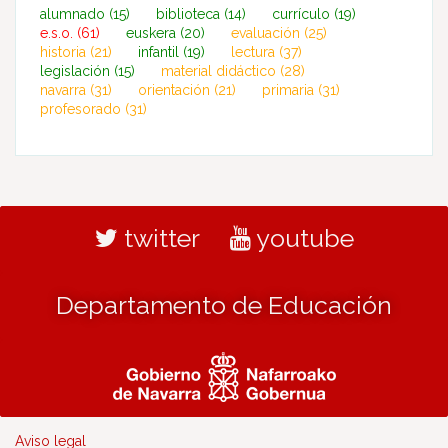
alumnado
(15)
biblioteca
(14)
currículo
(19)
e.s.o.
(61)
euskera
(20)
evaluación
(25)
historia
(21)
infantil
(19)
lectura
(37)
legislación
(15)
material didáctico
(28)
navarra
(31)
orientación
(21)
primaria
(31)
profesorado
(31)
twitter
youtube
Departamento de Educación
Aviso legal