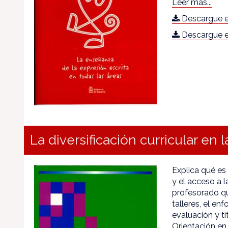
Leer más...
Descargue e
Descargue e
La diversificación curricular en l
Explica qué es 
y el acceso a l
profesorado que
talleres, el en
evaluación y t
Orientación en