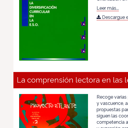
Leer más...
Descargue e
La comprensión lectora en las l
Recoge varias 
y vascuence, a
propuestas par
siguen las coo
competencia at