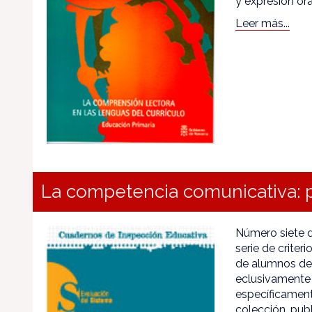
y expresión oral
Leer más...
La competencia comunicativa: p
Número siete de
serie de criter
de alumnos de
eclusivamente 
específicament
colección, pub