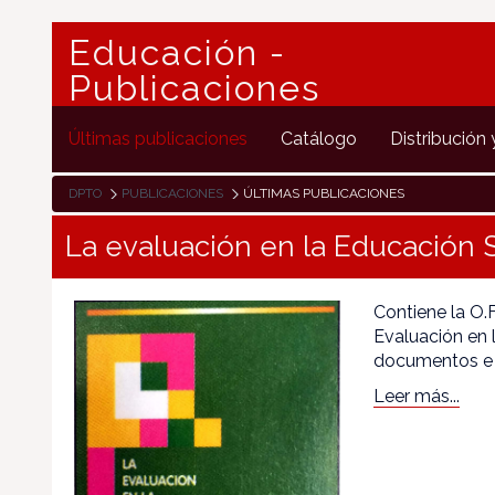
Educación -
Publicaciones
Últimas publicaciones
Catálogo
Distribución 
DPTO
PUBLICACIONES
ÚLTIMAS PUBLICACIONES
La evaluación en la Educación 
Contiene la O.
Evaluación en 
documentos e 
Leer más...