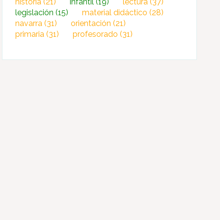
historia
(21)
infantil
(19)
lectura
(37)
legislación
(15)
material didáctico
(28)
navarra
(31)
orientación
(21)
primaria
(31)
profesorado
(31)