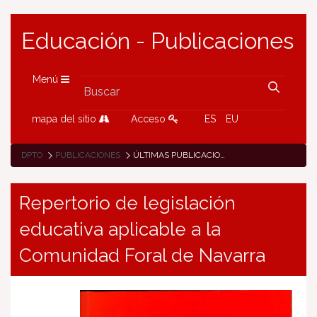
Educación - Publicaciones
Menú
mapa del sitio
Acceso
ES
EU
DPTO
PUBLICACIONES
ÚLTIMAS PUBLICACIONES
Repertorio de legislación
educativa aplicable a la
Comunidad Foral de Navarra