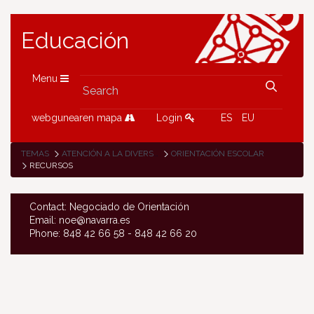
Educación
Menu
webgunearen mapa
Login
ES
EU
TEMAS
ATENCIÓN A LA DIVERSIDAD
ORIENTACIÓN ESCOLAR
RECURSOS
Contact: Negociado de Orientación
Email: noe@navarra.es
Phone: 848 42 66 58 - 848 42 66 20