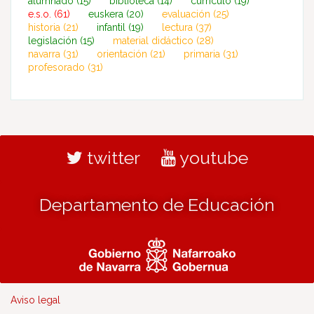
alumnado
(15)
biblioteca
(14)
currículo
(19)
e.s.o.
(61)
euskera
(20)
evaluación
(25)
historia
(21)
infantil
(19)
lectura
(37)
legislación
(15)
material didáctico
(28)
navarra
(31)
orientación
(21)
primaria
(31)
profesorado
(31)
twitter
youtube
Departamento de Educación
Aviso legal