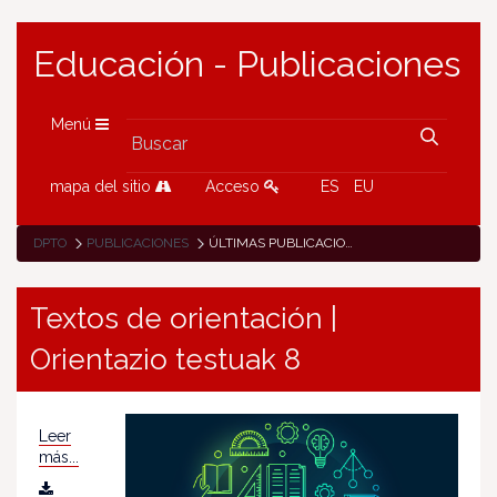
Educación - Publicaciones
Menú
mapa del sitio
Acceso
ES
EU
DPTO
PUBLICACIONES
ÚLTIMAS PUBLICACIONES
Textos de orientación |
Orientazio testuak 8
Leer
más...