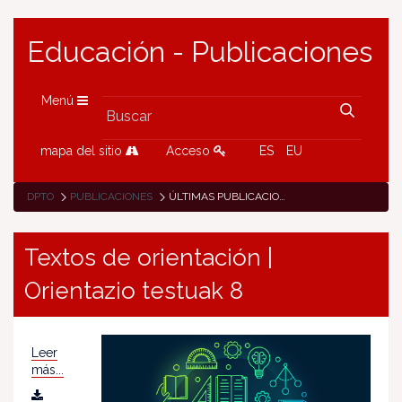
Educación - Publicaciones
Menú
mapa del sitio
Acceso
ES
EU
DPTO
PUBLICACIONES
ÚLTIMAS PUBLICACIONES
Textos de orientación |
Orientazio testuak 8
Leer
más...