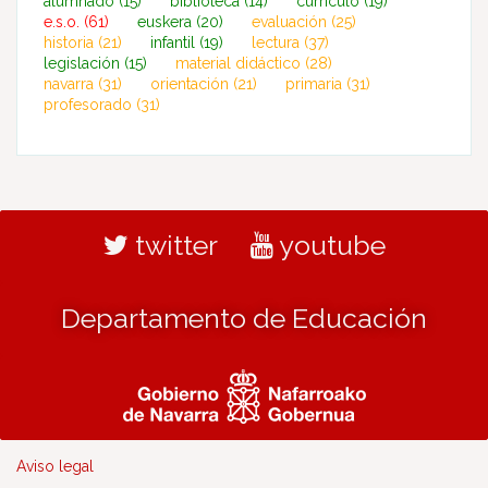
alumnado
(15)
biblioteca
(14)
currículo
(19)
e.s.o.
(61)
euskera
(20)
evaluación
(25)
historia
(21)
infantil
(19)
lectura
(37)
legislación
(15)
material didáctico
(28)
navarra
(31)
orientación
(21)
primaria
(31)
profesorado
(31)
twitter
youtube
Departamento de Educación
Aviso legal