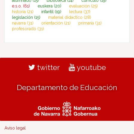
alumnado
(15)
biblioteca
(14)
currículo
(19)
e.s.o.
(61)
euskera
(20)
evaluación
(25)
historia
(21)
infantil
(19)
lectura
(37)
legislación
(15)
material didáctico
(28)
navarra
(31)
orientación
(21)
primaria
(31)
profesorado
(31)
twitter
youtube
Departamento de Educación
Aviso legal