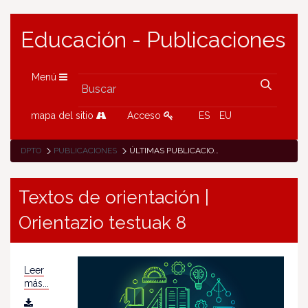
Educación - Publicaciones
Menú
mapa del sitio
Acceso
ES
EU
DPTO
PUBLICACIONES
ÚLTIMAS PUBLICACIONES
Textos de orientación |
Orientazio testuak 8
Leer
más...