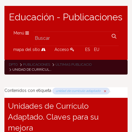
Educación - Publicaciones
Menú
mapa del sitio
Acceso
ES
EU
DPTO
PUBLICACIONES
ÚLTIMAS PUBLICACIONES
UNIDAD DE CURRÍCULO ADAPTADO
Contenidos con etiqueta
.
unidad de currículo adaptado
Unidades de Currículo
Adaptado. Claves para su
mejora