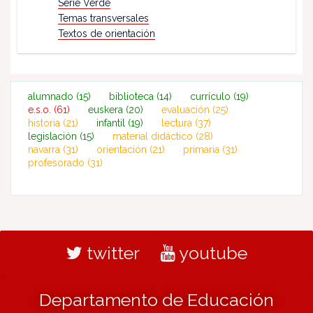
Serie Verde
Temas transversales
Textos de orientación
alumnado
(15)
biblioteca
(14)
currículo
(19)
e.s.o.
(61)
euskera
(20)
evaluación
(25)
historia
(21)
infantil
(19)
lectura
(37)
legislación
(15)
material didáctico
(28)
navarra
(31)
orientación
(21)
primaria
(31)
profesorado
(31)
twitter
youtube
Departamento de Educación