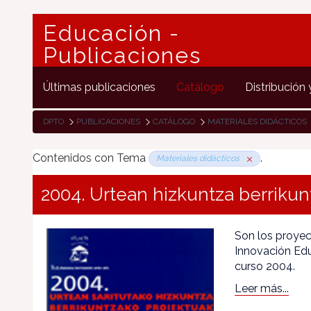
Educación -
Publicaciones
Últimas publicaciones
Catálogo
Distribución 
DPTO
PUBLICACIONES
CATÁLOGO
MATERIALES DIDÁCTICOS
Contenidos con Tema
.
Materiales didácticos
2004. Urtean hizkuntza berrikun
Son los proyec
Innovación Edu
curso 2004.
Leer más...