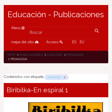
Educación - Publicaciones
Menú
mapa del sitio
Acceso
ES
EU
DPTO
PUBLICACIONES
CATÁLOGO
PEDAGOGÍA
PEDAGOGÍA
Contenidos con etiqueta
.
pedagogía
Biribilka-En espiral 1