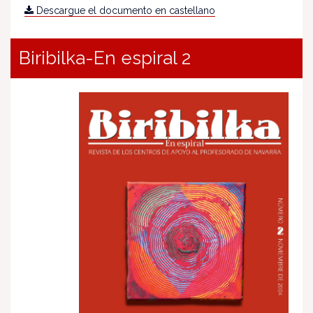
Descargue el documento en castellano
Biribilka-En espiral 2