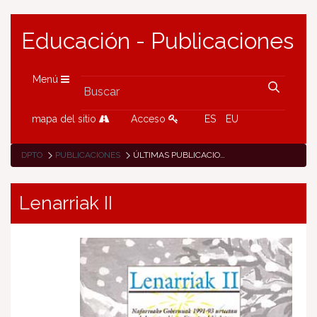
Educación - Publicaciones
Menú
mapa del sitio
Acceso
ES
EU
DPTO
PUBLICACIONES
ÚLTIMAS PUBLICACIONES
Lenarriak II