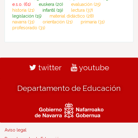
e.s.o.
(61)
euskera
(20)
evaluación
(25)
historia
(21)
infantil
(19)
lectura
(37)
legislación
(15)
material didáctico
(28)
navarra
(31)
orientación
(21)
primaria
(31)
profesorado
(31)
twitter
youtube
Departamento de Educación
Aviso legal