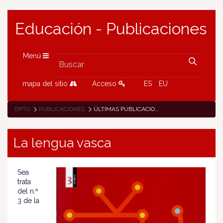
Educación - Publicaciones
Menú
mapa del sitio
Acceso
ES
EU
DPTO
PUBLICACIONES
ÚLTIMAS PUBLICACIONES
La lengua vasca
Sea
trata
del n.º
3 de la