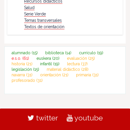
Recursos didácticos
Salud
Serie Verde
Temas transversales
Textos de orientación
alumnado
(15)
biblioteca
(14)
currículo
(19)
e.s.o.
(61)
euskera
(20)
evaluación
(25)
historia
(21)
infantil
(19)
lectura
(37)
legislación
(15)
material didáctico
(28)
navarra
(31)
orientación
(21)
primaria
(31)
profesorado
(31)
twitter
youtube