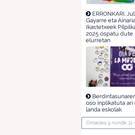
ERRONKARI. Jul
Gayarre eta Ainari
Ikastetxeek Pilpil
2025 ospatu dute
elurretan
Berdintasunare
oso inplikatuta ari 
landa eskolak
Orrialdea 9 nondik 31