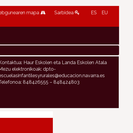
ebgunearen mapa
Sarbidea
ES
EU
Kontaktua: Haur Eskolen eta Landa Eskolen Atala
Mezu elektronikoak: dpto-
escuelasinfantilesyrurales@educacion.navarra.es
Telefonoa: 848426555 – 848424803