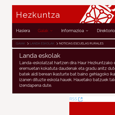
Hezkuntza
Hasiera
Gaiak
Informazioa
Direktori
GAIAK
LANDA ESKOLAK
NOTICIAS ESCUELAS RURALES
Landa eskolak
Landa-eskolatzat hartzen dira Haur Hezkuntzako e
eremuetan kokatuta daudenak eta gradu anitz duten
batek aldi berean ikasturte bat baino gehiagoko ika
izanen dituzte eskola hauek. Hauetako batzuek talde
izendapena dute.
(Leiho
RSS
berria
ireki)