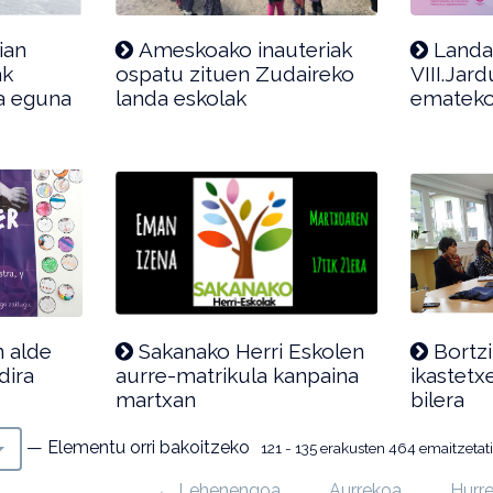
ian
Ameskoako inauteriak
Landa
ak
ospatu zituen Zudaireko
VIII.Jar
ka eguna
landa eskolak
emateko
n alde
Sakanako Herri Eskolen
Bortzi
dira
aurre-matrikula kanpaina
ikastetx
martxan
bilera
— Elementu orri bakoitzeko
121 - 135 erakusten 464 emaitzetati
← Lehenengoa
Aurrekoa
Hurr