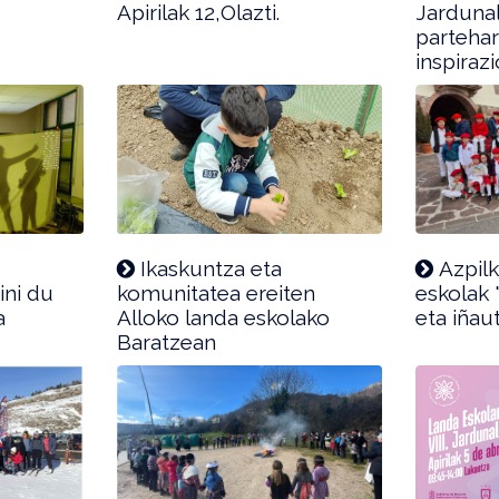
Apirilak 12,Olazti.
Jarduna
partehar
inspiraz
Ikaskuntza eta
Azpil
ini du
komunitatea ereiten
eskolak 
a
Alloko landa eskolako
eta iñau
Baratzean