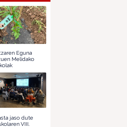
tzaren Eguna
zuen Melidako
kolak
sta jaso dute
kolaren VIII.