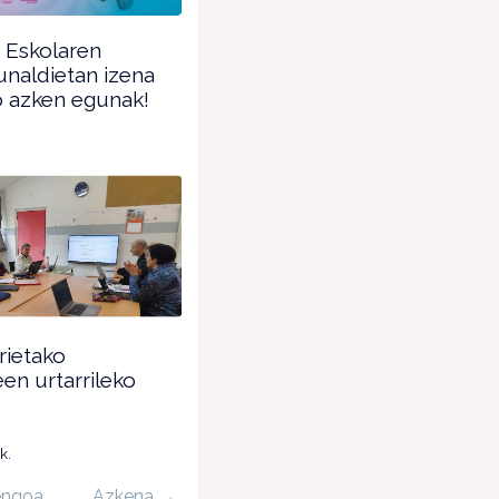
 Eskolaren
dunaldietan izena
 azken egunak!
rietako
een urtarrileko
k.
engoa
Azkena →