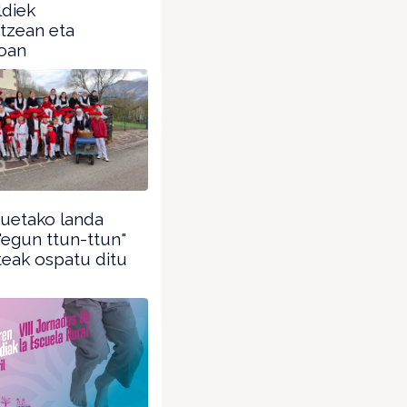
ldiek
tzean eta
ioan
kuetako landa
"egun ttun-ttun"
teak ospatu ditu