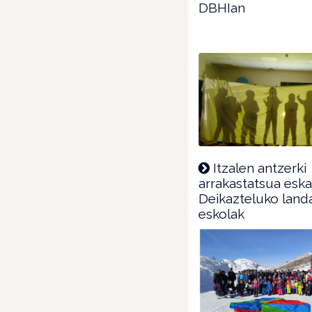
DBHIan
Itzalen antzerki
arrakastatsua eska
Deikazteluko land
eskolak