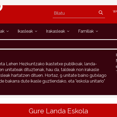
w
oak
Ikasleak
Irakasleak
Familiak
ta Lehen Hezkuntzako ikastetxe publikoak, landa-
 unitateak dituztenak, hau da, taldeak non irakasle
sleak hartatzen dituen. Hortaz, 9 unitate baino gutxiago
 bakarra dute ikasle guztiendako, eta "eskola unitario"
Gure Landa Eskola