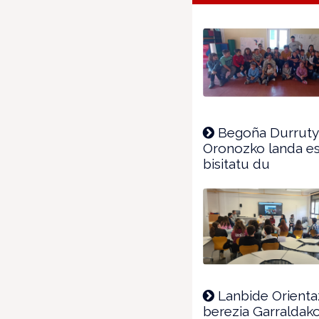
Begoña Durruty 
Oronozko landa e
bisitatu du
Lanbide Orienta
berezia Garraldak