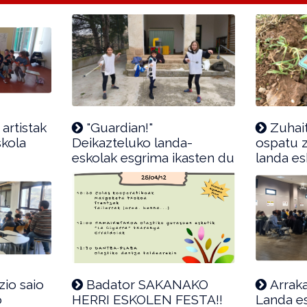
artistak
"Guardian!"
Zuhai
skola
Deikazteluko landa-
ospatu 
eskolak esgrima ikasten du
landa es
zio saio
Badator SAKANAKO
Arraka
o
HERRI ESKOLEN FESTA!!
Landa es