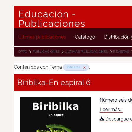
Educación -
Publicaciones
Últimas publicaciones
Catálogo
Distribución 
DPTO
PUBLICACIONES
ÚLTIMAS PUBLICACIONES
REVISTAS
Contenidos con Tema
.
Revistas
Biribilka-En espiral 6
Número seis de
Leer más...
Descargue e