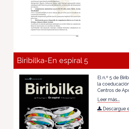
Biribilka-En espiral 5
El n.º 5 de Bi
la coeducación
Centros de Apo
Leer más...
Descargue e