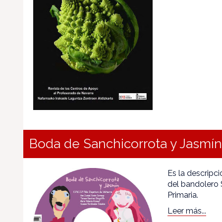
Boda de Sanchicorrota y Jasmín
Es la descripci
del bandolero S
Primaria.
Leer más...