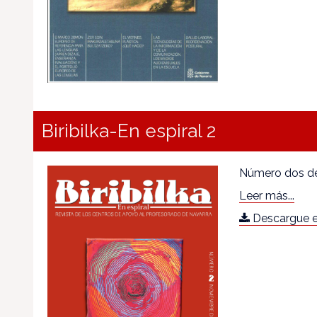
Biribilka-En espiral 2
Número dos de 
Leer más...
Descargue e