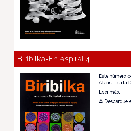
Biribilka-En espiral 4
Este número co
Atención a la D
Leer más...
Descargue e