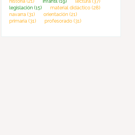
historia
(21)
infantil
(19)
lectura
(37)
legislación
(15)
material didáctico
(28)
navarra
(31)
orientación
(21)
primaria
(31)
profesorado
(31)