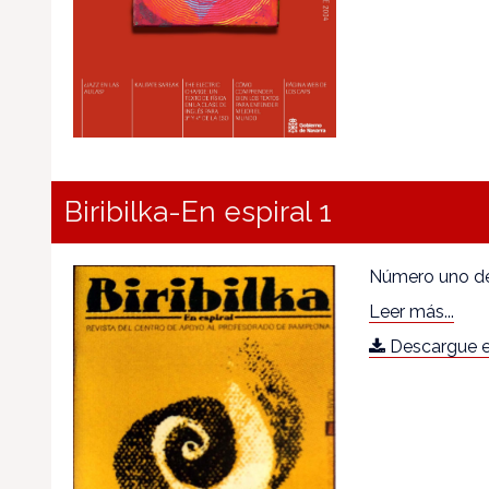
Biribilka-En espiral 1
Número uno de 
Leer más...
Descargue e