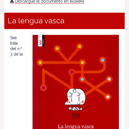
Descargue el documento en euskera
La lengua vasca
Sea
trata
del n.º
3 de la