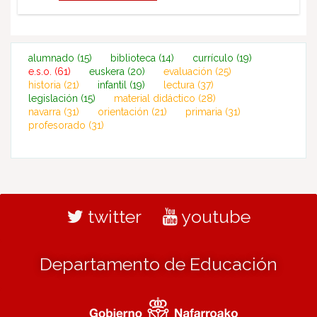
alumnado
(15)
biblioteca
(14)
currículo
(19)
e.s.o.
(61)
euskera
(20)
evaluación
(25)
historia
(21)
infantil
(19)
lectura
(37)
legislación
(15)
material didáctico
(28)
navarra
(31)
orientación
(21)
primaria
(31)
profesorado
(31)
twitter
youtube
Departamento de Educación