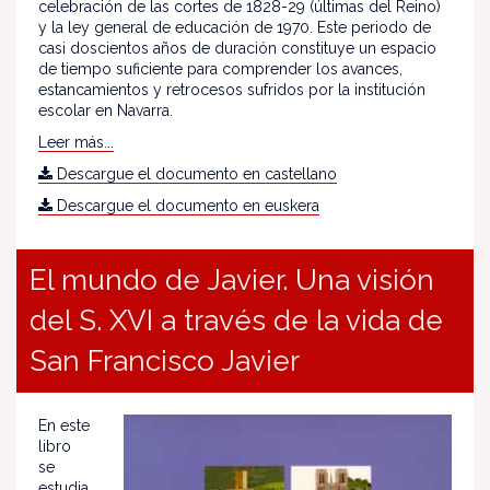
celebración de las cortes de 1828-29 (últimas del Reino)
y la ley general de educación de 1970. Este periodo de
casi doscientos años de duración constituye un espacio
de tiempo suficiente para comprender los avances,
estancamientos y retrocesos sufridos por la institución
escolar en Navarra.
Leer más...
Descargue el documento en castellano
Descargue el documento en euskera
El mundo de Javier. Una visión
del S. XVI a través de la vida de
San Francisco Javier
En este
libro
se
estudia