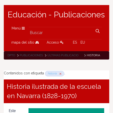
Educación - Publicaciones
Menú
mapa del sitio
Acceso
ES
EU
DPTO
PUBLICACIONES
ÚLTIMAS PUBLICACIONES
HISTORIA
Contenidos con etiqueta
.
historia
Historia ilustrada de la escuela
en Navarra (1828-1970)
Este