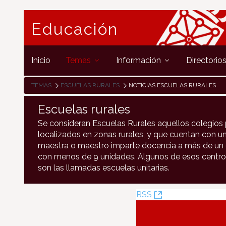
Educación
Inicio
Temas
Información
Directorio
TEMAS
ESCUELAS RURALES
NOTICIAS ESCUELAS RURALES
Escuelas rurales
Se consideran Escuelas Rurales aquellos colegios 
localizados en zonas rurales, y que cuentan con un
maestra o maestro imparte docencia a más de un c
con menos de 9 unidades. Algunos de esos centro
son las llamadas escuelas unitarias.
(Abre
RSS
una
nueva