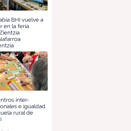
abia BHI vuelve a
r en la feria
Zientzia
afarroa
ntzia
ntros inter-
onales e igualdad
cuela rural de
i