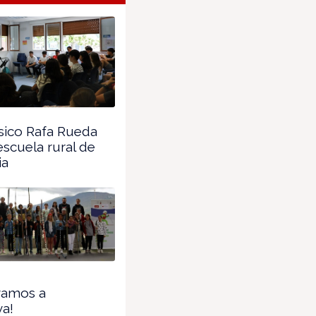
sico Rafa Rueda
 escuela rural de
ia
vamos a
va!