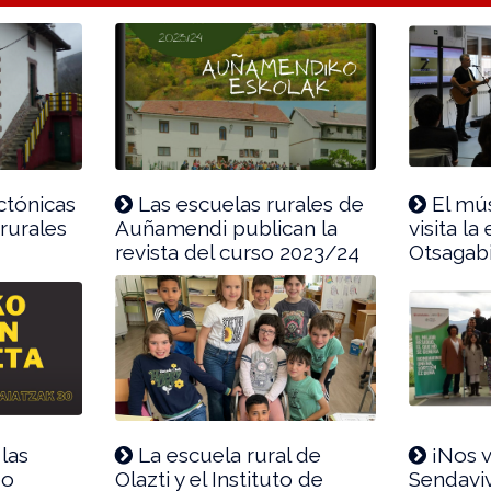
ctónicas
Las escuelas rurales de
El mú
 rurales
Auñamendi publican la
visita la
revista del curso 2023/24
Otsagab
 las
La escuela rural de
¡Nos 
eo
Olazti y el Instituto de
Sendavi