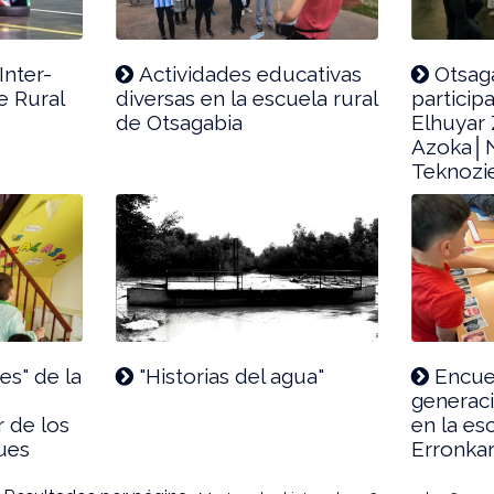
Inter-
Actividades educativas
Otsag
e Rural
diversas en la escuela rural
participa
de Otsagabia
Elhuyar 
Azoka│N
Teknozie
es" de la
"Historias del agua"
Encue
generaci
r de los
en la es
ues
Erronkar