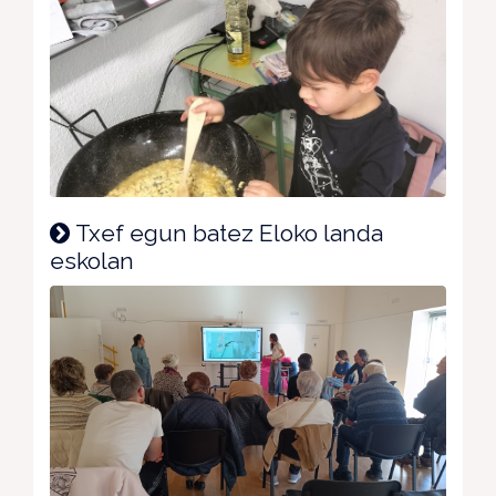
Txef egun batez Eloko landa
eskolan