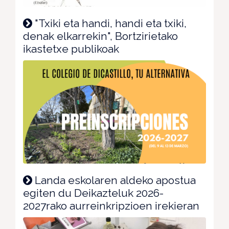
"Txiki eta handi, handi eta txiki,
denak elkarrekin", Bortzirietako
ikastetxe publikoak
Landa eskolaren aldeko apostua
egiten du Deikazteluk 2026-
2027rako aurreinkripzioen irekieran