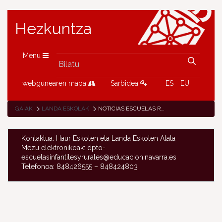
Hezkuntza
Menu
webgunearen mapa
Sarbidea
ES
EU
GAIAK
LANDA ESKOLAK
NOTICIAS ESCUELAS RURALES
Kontaktua: Haur Eskolen eta Landa Eskolen Atala
Mezu elektronikoak: dpto-
escuelasinfantilesyrurales@educacion.navarra.es
Telefonoa: 848426555 – 848424803