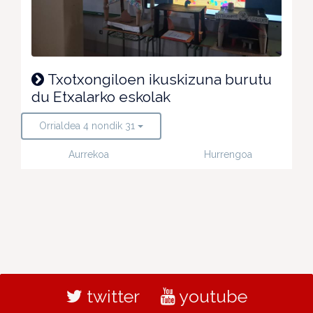
Txotxongiloen ikuskizuna burutu
du Etxalarko eskolak
Orrialdea 4 nondik 31
Aurrekoa
Hurrengoa
twitter
youtube