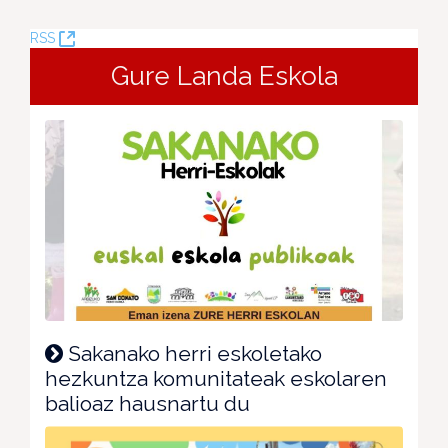
(Leiho
RSS
berria
Gure Landa Eskola
ireki)
Sakanako herri eskoletako
hezkuntza komunitateak eskolaren
balioaz hausnartu du