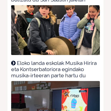
Eloko landa eskolak Musika Hirira
eta Kontserbatoriora egindako
musika-irteeran parte hartu du