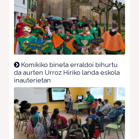
Komikiko bineta erraldoi bihurtu
da aurten Urroz Hiriko landa eskola
inauterietan