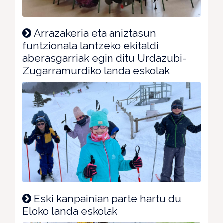
Arrazakeria eta aniztasun
funtzionala lantzeko ekitaldi
aberasgarriak egin ditu Urdazubi-
Zugarramurdiko landa eskolak
Eski kanpainian parte hartu du
Eloko landa eskolak