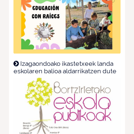
Izagaondoako ikastetxeek landa
eskolaren balioa aldarrikatzen dute