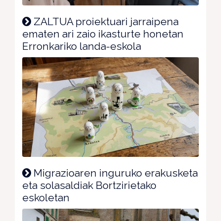
ZALTUA proiektuari jarraipena
ematen ari zaio ikasturte honetan
Erronkariko landa-eskola
Migrazioaren inguruko erakusketa
eta solasaldiak Bortzirietako
eskoletan