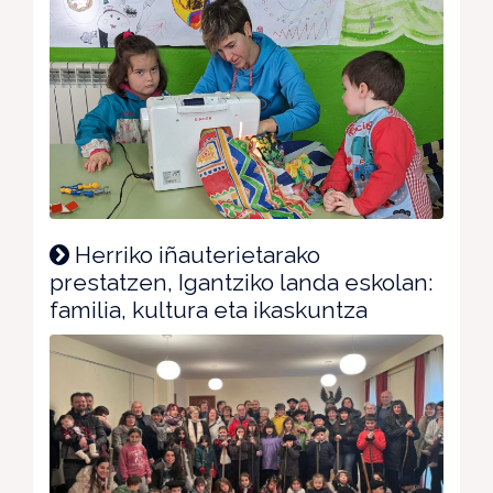
Herriko iñauterietarako
prestatzen, Igantziko landa eskolan:
familia, kultura eta ikaskuntza