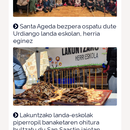
Santa Ageda bezpera ospatu dute
Urdiango landa eskolan, herria
eginez
Lakuntzako landa-eskolak
piperropil banaketaren ohitura
bultzatu du San Saastin jaietan