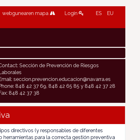
webgunearen mapa
Login
ES
EU
Contact: Sección de Prevención de Riesgos
Laborales
Email: seccion.prevencion.educacion@navarra.es
Phone: 848 42 37 69, 848 42 65 85 y 848 42 37 28
Fax: 848 42 37 38
iva
pos directivos (y responsables de diferentes
 herramientas para la correcta gestión preventiva