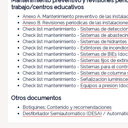
Mantenimiento preventivo y revisiones perió
trabajo/centros educativos
Anexo A. Mantenimiento preventivo de las instala
Anexo B. Revisiones periódicas de las instalacione
Check list mantenimiento -
Sistemas de detección
Check list mantenimiento -
Sistemas de abasteci
Check list mantenimiento -
Sistemas de hidrantes 
Check list mantenimiento -
Extintores de incendio
Check list mantenimiento -
Sistemas de BIEs
(doc
Check list mantenimiento -
Sistemas fijos de extin
Check list mantenimiento -
Sistemas para el contr
Check list mantenimiento -
Sistemas de columna 
Check list mantenimiento -
Señalización luminisce
Check list mantenimiento -
Equipos a presión
(doc
Otros documentos
Botiquines: Contenido y recomendaciones
Desfibrilador Semiautomático (DESA)
/ Automáti