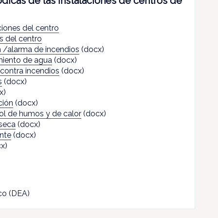
dicas de las instalaciones de centros de
ciones del centro
s del centro
 /alarma de incendios
(docx)
miento de agua
(docx)
contra incendios
(docx)
s
(docx)
x)
ción
(docx)
ol de humos y de calor
(docx)
seca
(docx)
nte
(docx)
x)
co (DEA)