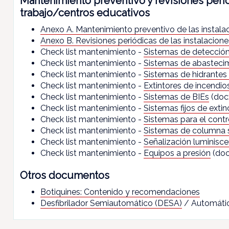
Mantenimiento preventivo y revisiones perió
trabajo/centros educativos
Anexo A. Mantenimiento preventivo de las instala
Anexo B. Revisiones periódicas de las instalacione
Check list mantenimiento -
Sistemas de detección
Check list mantenimiento -
Sistemas de abasteci
Check list mantenimiento -
Sistemas de hidrantes 
Check list mantenimiento -
Extintores de incendio
Check list mantenimiento -
Sistemas de BIEs
(doc
Check list mantenimiento -
Sistemas fijos de extin
Check list mantenimiento -
Sistemas para el contr
Check list mantenimiento -
Sistemas de columna 
Check list mantenimiento -
Señalización luminisce
Check list mantenimiento -
Equipos a presión
(doc
Otros documentos
Botiquines: Contenido y recomendaciones
Desfibrilador Semiautomático (DESA)
/ Automáti