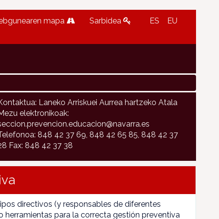
ebgunearen mapa
Sarbidea
ES
EU
Kontaktua: Laneko Arriskuei Aurrea hartzeko Atala
Mezu elektronikoak:
seccion.prevencion.educacion@navarra.es
Telefonoa: 848 42 37 69, 848 42 65 85, 848 42 37
28 Fax: 848 42 37 38
iva
pos directivos (y responsables de diferentes
 herramientas para la correcta gestión preventiva