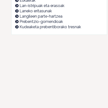
Eskaerak
Lan-istripuak eta erasoak
Laneko eritasunak
Langileen parte-hartzea
Prebentzio-gomendioak
Kudeaketa prebentiborako tresnak