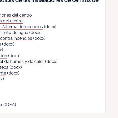
dicas de las instalaciones de centros de
ciones del centro
s del centro
 /alarma de incendios
(docx)
miento de agua
(docx)
contra incendios
(docx)
s
(docx)
x)
ción
(docx)
ol de humos y de calor
(docx)
seca
(docx)
nte
(docx)
x)
co (DEA)