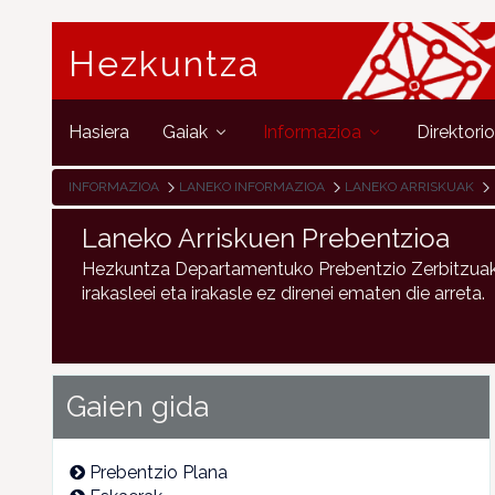
Hezkuntza
Hasiera
Gaiak
Informazioa
Direktori
INFORMAZIOA
LANEKO INFORMAZIOA
LANEKO ARRISKUAK
Laneko Arriskuen Prebentzioa
Hezkuntza Departamentuko Prebentzio Zerbitzuak 
irakasleei eta irakasle ez direnei ematen die arreta.
Gaien gida
Prebentzio Plana