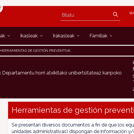
w
oak
Ikasleak
Irakasleak
Familiak
HERRAMIENTAS DE GESTIÓN PREVENTIVA
Departamentu horri atxikitako unibertsitateaz kanpoko
Herramientas de gestión prevent
Se presentan diversos documentos a fin de que los equi
unidades administrativas) dispongan de información y/o